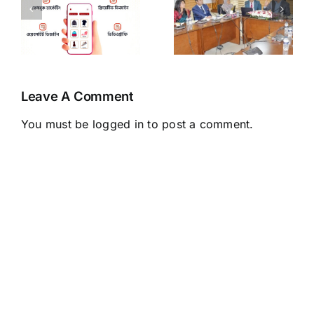
নীতিমালা
প্রতারণার শিকার
(২০১৩), সকল
হবেন না।-
মার্কেটিং কম্পানির
ফেসবুক বিজ্ঞাপন
জেনে রাখা
ে
রিক্স
প্রয়োজন।
Leave A Comment
You must be
logged in
to post a comment.