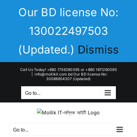
Skip
Our BD license No:
to
content
130022497503
(Updated.)
Dismiss
Call Us Today! +880 1756290095 or +880 1811290095
|
info@mollikit.com.bd Our BD license No:
30088854307 (Updated)
Go to...
Go to...