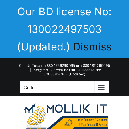
Skip
Our BD license No:
to
content
130022497503
(Updated.)
Dismiss
Call Us Today! +880 1756290095 or +880 1811290095
|
info@mollikit.com.bd Our BD license No:
30088854307 (Updated)
Go to...