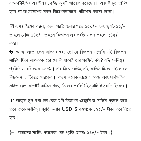
এডভাটাইজিং এর উপর ১৫% ভ্যাট আরোপ করেছেন। এবং উক্ত তারিখ
হতে তা বাংলাদেশের সকল বিজ্ঞাপনদাতাকে পরিশোধ করতে হচ্ছে।
☑
এখন হিসেব করুন, ধরুন প্রতি ডলার গড়ে ১২০/- এবং ভ্যাট ১৫/-
তাহলে মোটঃ ১৪৫/- তাহলে বিজ্ঞাপন এর প্রতি ডলার পরলো ১৪৫/-
করে।
💎
আচ্ছা এতো গেল আপনার খরচ তো যে বিজ্ঞাপন এজেন্সি এই বিজ্ঞাপন
সার্ভিস দিবে আপনাকে তো সে কি খাবে? তার প্রফিট কই? যদি সর্বনিম্ন
প্রফিট ও ধরি তবে ১৫%। এর নিচে কেউই এই সার্ভিস দিতে চাইলে সে
বিজনেস এ টিকতে পারবেনা। কারণ অনেক ঝামেলা আছে এবং সার্বক্ষণিক
লাইভ হেল্প সাপোর্ট অফিস খরচ, নিজের প্রফিট ইত্যাদি ইত্যাদি হিসেবে।
🚩
তাহলে মূল কথা হল কেউ যদি বিজ্ঞাপন এজেন্সি বা সার্ভিস প্রদান করে
তবে তাকে সর্বনিম্ন প্রতি ডলার USD $ কমপক্ষে ১৪৫/- টাকা করে নিতে
হবে।
(
✅
আমাদের স্টাটিং প্যাকেজ রেট প্রতি ডলারঃ ১৪৫/- টাকা।)