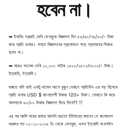
হবেন না।
➡
ইদানিং প্রায়ই দেখি ফেসবুকে বিজ্ঞাপন দিন ৫৫/৬০/৭৫/৮০/- টাকা
করে প্রতি ডলার। সস্তা বিজ্ঞাপনের প্রলোভনে পড়ে প্রতারণার শিকার
হবেন না।
➡
আরও অনেক দেখি ১০,০০০ লাইক ১৫০০/২৫০০/৩০০০/- টাকা।
ইত্যাদি, ইত্যাদি।
শুরুতে বলি ভাই একটু থামেন আগে বুঝুন যেখানে প্রতিদিন এর গড় হিসেবে
প্রতি ডলার USD $ বাংলাদেশী টাকায় 120+ টাকা। সেখানে কি করে
আপনাকে ৬০/৮০ টাকায় বিজ্ঞাপন দিয়ে দিবে??
⁉️
এর পর আসি পরের কথায় আপনি হয়তো ইতিমধ্যে জানেন যে বাংলাদেশ
সরকার গত ০১-১২-২০১৯ ইং থেকে ফেসবুক, গুগল ইত্যাদি অনলাইন