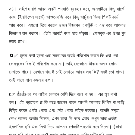
০৪। সর্বশেষ বলি আরও একটা পদ্ধতি ব্যবহার করে, অনলাইনে কিছু সার্ভে
কাজ (ইনলিগেল সার্ভে) ভাওতাবাজি করে কিছু ভার্চুয়াল ভিসা গিফট কার্ড
আয় করে। এগুলো দিয়ে কয়েক ডজন বিজ্ঞাপন একাউন্ট এ এড করে আপনার
বিজ্ঞাপন রান করাবে। এটাই পরবর্তী কাল হয়ে দাঁড়ায়। ফেসবুক এর উপর খুব
নজর রাখে।
🔄
✅
মুলত কথা হলো ওরা সরকারের ভ্যাট পরিশোধ করবে কি ওরা তো
ফেসবুকের বিল ই পরিশোধ করে না। তাই যেকোনো টাকায় ডলার লোভ
দেখাতে পারে। যেখানে খরচই নেই সেখানে আবার লস কি? সবই তো লাভ।
তাই লালে লাল কমলার বাপ।
👉
👍
👍
এর পর লাইক কেমনে বেসি দিবে বলে বা হয়। এর মূল কথা
হল। এই প্রতারক রা কি করে জানেন ধরেন আপনি আপনার থিপিস বা শাড়ি
বিক্রি করেন একটা পেজে এবং সেই পেজে লাইক দরকার। আপনি সস্তা
দেখে তাদের অর্ডার দিলেন, এখন তারা কি করে এবার দেখুন তারা একটা
ইসলামিক ছবি এবং লিখা দিয়ে আপনার পেজটি প্রমোট করে দিলো। (কাবা
ঘরের ছবি বা কোরআনের? অথবা ভাল একজন সেলিব্রেটির ছবি এবং