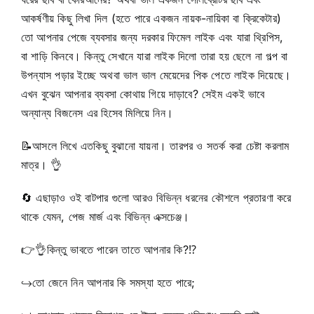
আকর্ষণীয় কিছু লিখা দিল (হতে পারে একজন নায়ক-নায়িকা বা ক্রিকেটার)
তো আপনার পেজে ব্যবসার জন্য দরকার ফিমেল লাইক এবং যারা থ্রিপিস,
বা শাড়ি কিনবে। কিন্তু সেখানে যারা লাইক দিলো তারা হয় ছেলে না গল্প বা
উপন্যাস পড়ার ইচ্ছে অথবা ভাল ভাল মেয়েদের পিক পেতে লাইক দিয়েছে।
এখন বুঝেন আপনার ব্যবসা কোথায় গিয়ে দাড়াবে? সেইম একই ভাবে
অন্যান্য বিজনেস এর হিসেব মিলিয়ে নিন।
📝
আসলে লিখে এতকিছু বুঝানো যায়না। তারপর ও সতর্ক করা চেষ্টা করলাম
মাত্র।
👌
🔄
এছাড়াও ওই বাটপার গুলো আরও বিভিন্ন ধরনের কৌশলে প্রতারণা করে
থাকে যেমন, পেজ মার্জ এবং বিভিন্ন এক্সচেঞ্জ।
👉
👌
কিন্তু ভাবতে পারেন তাতে আপনার কি?
⁉️
↪
তো জেনে নিন আপনার কি সমস্যা হতে পারে;